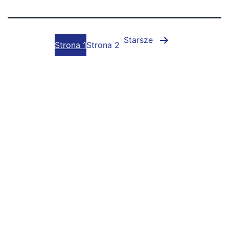
Starsze
Strona 1
Strona 2
Stronicowanie
wpisów