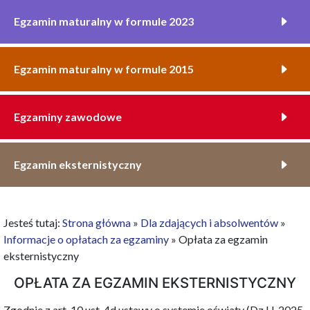
Egzamin maturalny w formule 2023
Egzamin maturalny w formule 2015
Egzaminy zawodowe
Egzamin eksternistyczny
Jesteś tutaj:
Strona główna
»
Dla zdających i absolwentów
»
Informacje o opłatach za egzaminy
»
Opłata za egzamin
eksternistyczny
OPŁATA ZA EGZAMIN EKSTERNISTYCZNY
Zgodnie z art. 10 ust. 4d ustawy o systemie oświaty (Dz.U. 2025