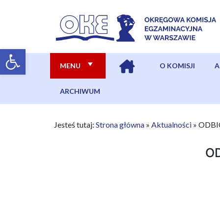
MENU
O KOMISJI
A
ARCHIWUM
Jesteś tutaj:
Strona główna
»
Aktualności
»
ODBI
O