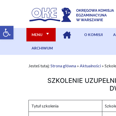
MENU
O KOMISJI
A
ARCHIWUM
Jesteś tutaj:
Strona główna
»
Aktualności
»
Szkole
SZKOLENIE UZUPEŁ
D
Tytuł szkolenia
Szkol