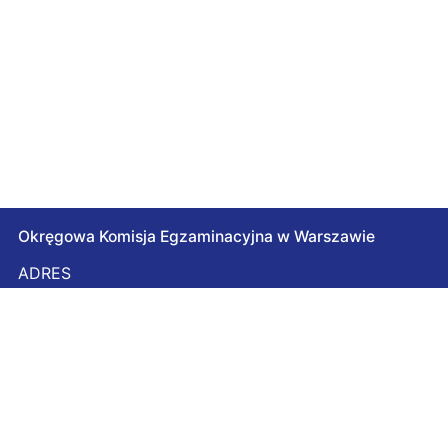
Okręgowa Komisja Egzaminacyjna w Warszawie
ADRES
ul. Józefa Bema 87
01-233 Warszawa
NIP 118-14-52-969
Regon 014987640
Godziny otwarcia
Poniedziałek
7:30 – 15:30