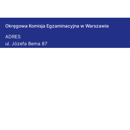
Okręgowa Komisja Egzaminacyjna w Warszawie
ADRES
ul. Józefa Bema 87
01-233 Warszawa
NIP 118-14-52-969
Regon 014987640
Godziny otwarcia
Poniedziałek
7:30 – 15:30
Wtorek
7:30 – 15:30
Środa
7:30 – 15:30
Czwartek
7:30 – 15:30
Piątek
7:30 – 15:30
Kontakt
Archiwum
Biuletyn informacji Publicznej