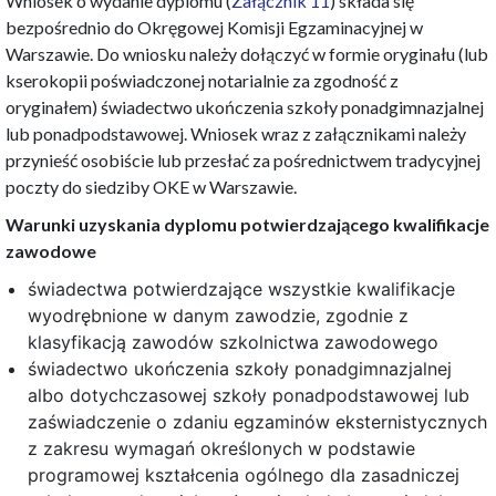
Wniosek o wydanie dyplomu (
Załącznik 11
) składa się
bezpośrednio do Okręgowej Komisji Egzaminacyjnej w
Warszawie. Do wniosku należy dołączyć w formie oryginału (lub
kserokopii poświadczonej notarialnie za zgodność z
oryginałem) świadectwo ukończenia szkoły ponadgimnazjalnej
lub ponadpodstawowej. Wniosek wraz z załącznikami należy
przynieść osobiście lub przesłać za pośrednictwem tradycyjnej
poczty do siedziby OKE w Warszawie.
Warunki uzyskania dyplomu potwierdzającego kwalifikacje
zawodowe
świadectwa potwierdzające wszystkie kwalifikacje
wyodrębnione w danym zawodzie, zgodnie z
klasyfikacją zawodów szkolnictwa zawodowego
świadectwo ukończenia szkoły ponadgimnazjalnej
albo dotychczasowej szkoły ponadpodstawowej lub
zaświadczenie o zdaniu egzaminów eksternistycznych
z zakresu wymagań określonych w podstawie
programowej kształcenia ogólnego dla zasadniczej