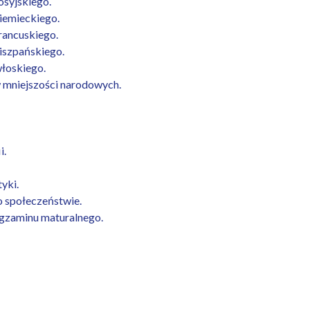
osyjskiego.
iemieckiego.
rancuskiego.
iszpańskiego.
łoskiego.
 mniejszości narodowych.
i.
yki.
 społeczeństwie.
gzaminu maturalnego.