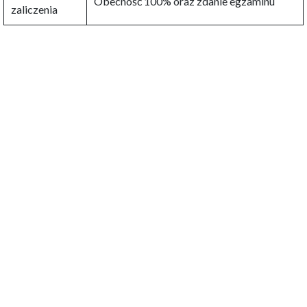
Obecność 100% oraz zdanie egzaminu
zaliczenia