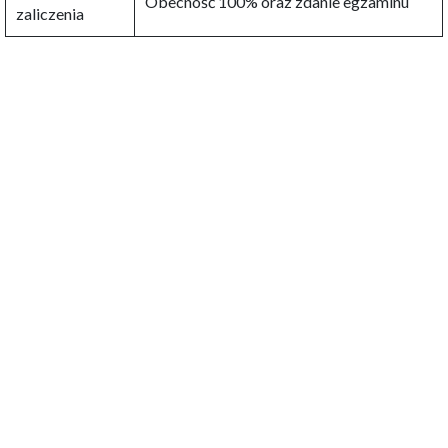
Obecność 100% oraz zdanie egzaminu
zaliczenia