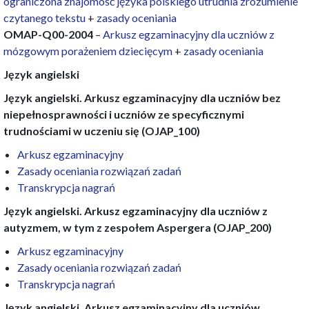
ograniczona znajomość języka polskiego utrudnia zrozumienie
czytanego tekstu
+
zasady oceniania
OMAP-Q00-2004
–
Arkusz egzaminacyjny dla uczniów z
mózgowym porażeniem dziecięcym
+
zasady oceniania
Język angielski
Język angielski. Arkusz egzaminacyjny dla uczniów bez
niepełnosprawności i uczniów ze specyficznymi
trudnościami w uczeniu się (OJAP_100)
Arkusz egzaminacyjny
Zasady oceniania rozwiązań zadań
Transkrypcja nagrań
Język angielski. Arkusz egzaminacyjny dla uczniów z
autyzmem, w tym z zespołem Aspergera (OJAP_200)
Arkusz egzaminacyjny
Zasady oceniania rozwiązań zadań
Transkrypcja nagrań
Język angielski. Arkusz egzaminacyjny dla uczniów