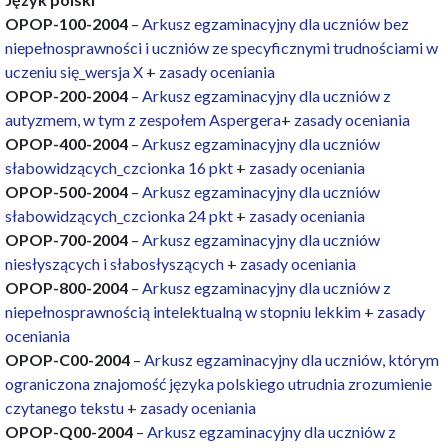
OPOP-100-2004
–
Arkusz egzaminacyjny dla uczniów bez
niepełnosprawności i uczniów ze specyficznymi trudnościami w
uczeniu się_wersja X
+
zasady oceniania
OPOP-200-2004
–
Arkusz egzaminacyjny dla uczniów z
autyzmem, w tym z zespołem Aspergera
+
zasady oceniania
OPOP-400-2004
–
Arkusz egzaminacyjny dla uczniów
słabowidzących_czcionka 16 pkt
+
zasady oceniania
OPOP-500-2004
–
Arkusz egzaminacyjny dla uczniów
słabowidzących_czcionka 24 pkt
+
zasady oceniania
OPOP-700-2004
–
Arkusz egzaminacyjny dla uczniów
niesłyszących i słabosłyszących
+
zasady oceniania
OPOP-800-2004
–
Arkusz egzaminacyjny dla uczniów z
niepełnosprawnością intelektualną w stopniu lekkim
+
zasady
oceniania
OPOP-C00-2004
–
Arkusz egzaminacyjny dla uczniów, którym
ograniczona znajomość języka polskiego utrudnia zrozumienie
czytanego tekstu
+
zasady oceniania
OPOP-Q00-2004
–
Arkusz egzaminacyjny dla uczniów z