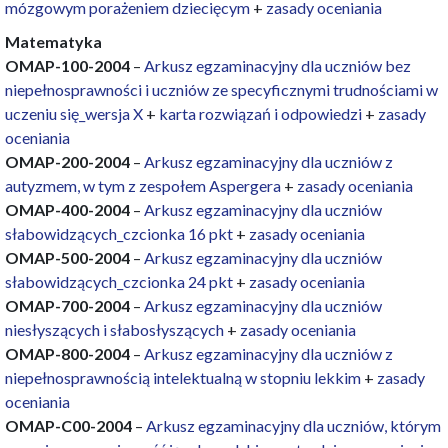
mózgowym porażeniem dziecięcym
+
zasady oceniania
Matematyka
OMAP-100-2004
–
Arkusz egzaminacyjny dla uczniów bez
niepełnosprawności i uczniów ze specyficznymi trudnościami w
uczeniu się_wersja X
+
karta rozwiązań i odpowiedzi
+
zasady
oceniania
OMAP-200-2004
–
Arkusz egzaminacyjny dla uczniów z
autyzmem, w tym z zespołem Aspergera
+
zasady oceniania
OMAP-400-2004
–
Arkusz egzaminacyjny dla uczniów
słabowidzących_czcionka 16 pkt
+
zasady oceniania
OMAP-500-2004
–
Arkusz egzaminacyjny dla uczniów
słabowidzących_czcionka 24 pkt
+
zasady oceniania
OMAP-700-2004
–
Arkusz egzaminacyjny dla uczniów
niesłyszących i słabosłyszących
+
zasady oceniania
OMAP-800-2004
–
Arkusz egzaminacyjny dla uczniów z
niepełnosprawnością intelektualną w stopniu lekkim
+
zasady
oceniania
OMAP-C00-2004
–
Arkusz egzaminacyjny dla uczniów, którym