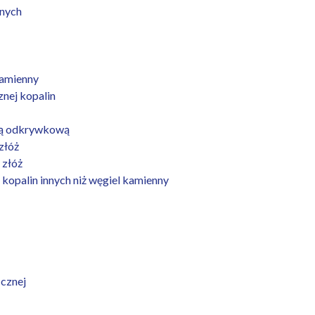
znych
kamienny
nej kopalin
odą odkrywkową
złóż
 złóż
kopalin innych niż węgiel kamienny
icznej