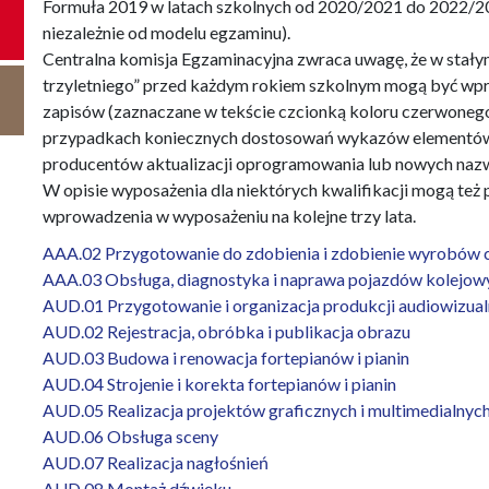
Formuła 2019 w latach szkolnych od 2020/2021 do 2022/202
niezależnie od modelu egzaminu).
Centralna komisja Egzaminacyjna zwraca uwagę, że w stał
trzyletniego” przed każdym rokiem szkolnym mogą być wpr
zapisów (zaznaczane w tekście czcionką koloru czerwoneg
przypadkach koniecznych dostosowań wykazów elementów
producentów aktualizacji oprogramowania lub nowych naz
W opisie wyposażenia dla niektórych kwalifikacji mogą też
wprowadzenia w wyposażeniu na kolejne trzy lata.
AAA.02 Przygotowanie do zdobienia i zdobienie wyrobów 
AAA.03 Obsługa, diagnostyka i naprawa pojazdów kolejow
AUD.01 Przygotowanie i organizacja produkcji audiowizual
AUD.02 Rejestracja, obróbka i publikacja obrazu
AUD.03 Budowa i renowacja fortepianów i pianin
AUD.04 Strojenie i korekta fortepianów i pianin
AUD.05 Realizacja projektów graficznych i multimedialnyc
AUD.06 Obsługa sceny
AUD.07 Realizacja nagłośnień
AUD.08 Montaż dźwięku