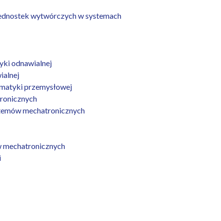
i jednostek wytwórczych w systemach
yki odnawialnej
ialnej
omatyki przemysłowej
tronicznych
ystemów mechatronicznych
w mechatronicznych
i