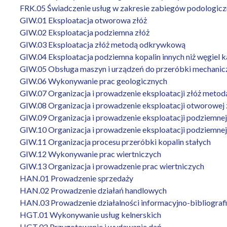
FRK.05 Świadczenie usług w zakresie zabiegów podologic
GIW.01 Eksploatacja otworowa złóż
GIW.02 Eksploatacja podziemna złóż
GIW.03 Eksploatacja złóż metodą odkrywkową
GIW.04 Eksploatacja podziemna kopalin innych niż węgiel 
GIW.05 Obsługa maszyn i urządzeń do przeróbki mechanicz
GIW.06 Wykonywanie prac geologicznych
GIW.07 Organizacja i prowadzenie eksploatacji złóż met
GIW.08 Organizacja i prowadzenie eksploatacji otworowej 
GIW.09 Organizacja i prowadzenie eksploatacji podziemnej
GIW.10 Organizacja i prowadzenie eksploatacji podziemnej 
GIW.11 Organizacja procesu przeróbki kopalin stałych
GIW.12 Wykonywanie prac wiertniczych
GIW.13 Organizacja i prowadzenie prac wiertniczych
HAN.01 Prowadzenie sprzedaży
HAN.02 Prowadzenie działań handlowych
HAN.03 Prowadzenie działalności informacyjno-bibliograf
HGT.01 Wykonywanie usług kelnerskich
HGT.02 Przygotowanie i wydawanie dań