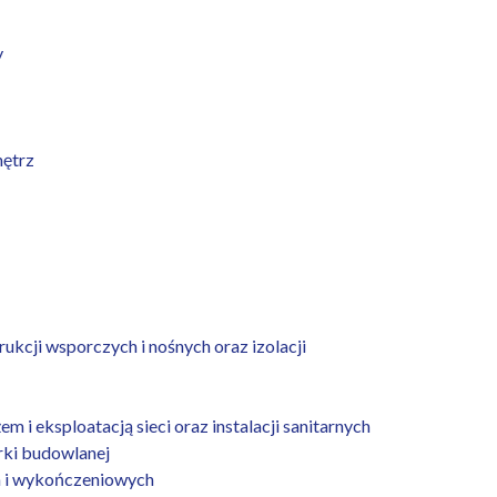
y
nętrz
kcji wsporczych i nośnych oraz izolacji
 eksploatacją sieci oraz instalacji sanitarnych
ki budowlanej
 i wykończeniowych