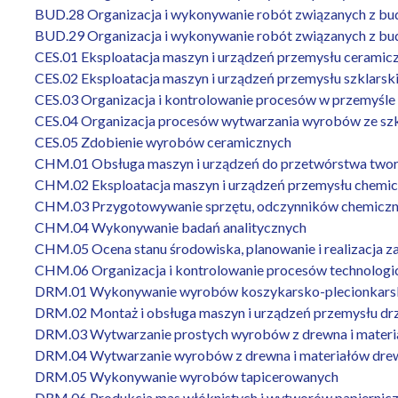
BUD.28 Organizacja i wykonywanie robót związanych z bud
BUD.29 Organizacja i wykonywanie robót związanych z budo
CES.01 Eksploatacja maszyn i urządzeń przemysłu ceramic
CES.02 Eksploatacja maszyn i urządzeń przemysłu szklarsk
CES.03 Organizacja i kontrolowanie procesów w przemyśl
CES.04 Organizacja procesów wytwarzania wyrobów ze sz
CES.05 Zdobienie wyrobów ceramicznych
CHM.01 Obsługa maszyn i urządzeń do przetwórstwa two
CHM.02 Eksploatacja maszyn i urządzeń przemysłu chemi
CHM.03 Przygotowywanie sprzętu, odczynników chemiczny
CHM.04 Wykonywanie badań analitycznych
CHM.05 Ocena stanu środowiska, planowanie i realizacja z
CHM.06 Organizacja i kontrolowanie procesów technolog
DRM.01 Wykonywanie wyrobów koszykarsko-plecionkars
DRM.02 Montaż i obsługa maszyn i urządzeń przemysłu d
DRM.03 Wytwarzanie prostych wyrobów z drewna i mater
DRM.04 Wytwarzanie wyrobów z drewna i materiałów dr
DRM.05 Wykonywanie wyrobów tapicerowanych
DRM.06 Produkcja mas włóknistych i wytworów papiernic