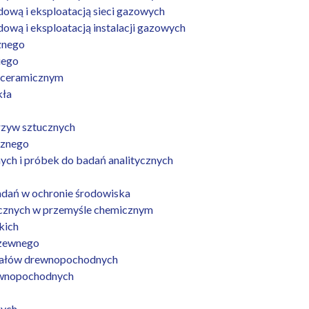
ową i eksploatacją sieci gazowych
wą i eksploatacją instalacji gazowych
znego
iego
e ceramicznym
kła
rzyw sztucznych
cznego
ch i próbek do badań analitycznych
adań w ochronie środowiska
icznych w przemyśle chemicznym
kich
rzewnego
iałów drewnopochodnych
ewnopochodnych
zych