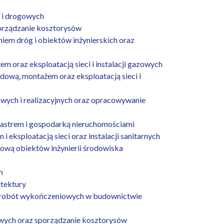
 i drogowych
orządzanie kosztorysów
em dróg i obiektów inżynierskich oraz
oraz eksploatacją sieci i instalacji gazowych
ową, montażem oraz eksploatacją sieci i
ych i realizacyjnych oraz opracowywanie
astrem i gospodarką nieruchomościami
eksploatacją sieci oraz instalacji sanitarnych
ową obiektów inżynierii środowiska
h
tektury
w robót wykończeniowych w budownictwie
wych oraz sporządzanie kosztorysów