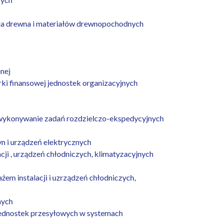
ia drewna i materiałów drewnopochodnych
nej
i finansowej jednostek organizacyjnych
 wykonywanie zadań rozdzielczo-ekspedycyjnych
yn i urządzeń elektrycznych
ji , urządzeń chłodniczych, klimatyzacyjnych
żem instalacji i uzrządzeń chłodniczych,
nych
i jednostek przesyłowych w systemach