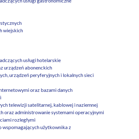
dczących usługi gastronomiczne
ystycznych
h wiejskich
czących usługi hotelarskie
az urządzeń abonenckich
h, urządzeń peryferyjnych i lokalnych sieci
 internetowymi oraz bazami danych
i
h telewizji satelitarnej, kablowej i naziemnej
ch oraz administrowanie systemami operacyjnymi
eciami rozległymi
go wspomagających użytkownika z