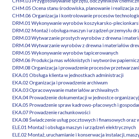
CHM.03 Przygotowywanie sprzętu, odczynników chemiczny
CHM.05 Ocena stanu środowiska, planowanie i realizacja z
CHM.06 Organizacja i kontrolowanie procesów technolog
DRM.01 Wykonywanie wyrobów koszykarsko-plecionkars
DRM.02 Montaż i obsługa maszyn i urządzeń przemysłu d
DRM.03 Wytwarzanie prostych wyrobów z drewna i mater
DRM.04 Wytwarzanie wyrobów z drewna i materiałów dr
DRM.05 Wykonywanie wyrobów tapicerowanych
DRM.06 Produkcja mas włóknistych i wytworów papiernic
DRM.08 Organizacja i prowadzenie procesów przetwarzan
EKA.01 Obsługa klienta w jednostkach administracji
EKA.02 Organizacja i prowadzenie archiwum
EKA.03 Opracowywanie materiałów archiwalnych
EKA.04 Prowadzenie dokumentacji w jednostce organizacyj
EKA.05 Prowadzenie spraw kadrowo-płacowych i gospodark
EKA.07 Prowadzenie rachunkowości
EKA.08 Świadczenie usług pocztowych i finansowych oraz
ELE.01 Montaż i obsługa maszyn i urządzeń elektrycznych
ELE.02 Montaż, uruchamianie i konserwacja instalacji, masz