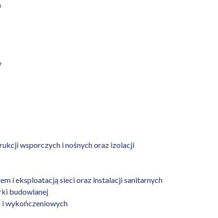
h
y
kcji wsporczych i nośnych oraz izolacji
 eksploatacją sieci oraz instalacji sanitarnych
ki budowlanej
 i wykończeniowych