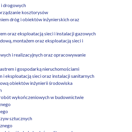
 i drogowych
orządzanie kosztorysów
em dróg i obiektów inżynierskich oraz
oraz eksploatacją sieci i instalacji gazowych
ową, montażem oraz eksploatacją sieci i
ych i realizacyjnych oraz opracowywanie
astrem i gospodarką nieruchomościami
eksploatacją sieci oraz instalacji sanitarnych
ową obiektów inżynierii środowiska
h
w robót wykończeniowych w budownictwie
znego
iego
rzyw sztucznych
cznego