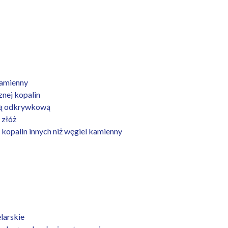
kamienny
nej kopalin
odą odkrywkową
 złóż
kopalin innych niż węgiel kamienny
larskie