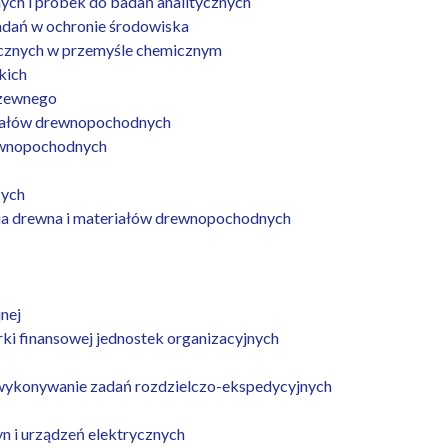
ch i próbek do badań analitycznych
adań w ochronie środowiska
icznych w przemyśle chemicznym
kich
rzewnego
iałów drewnopochodnych
ewnopochodnych
zych
ia drewna i materiałów drewnopochodnych
nej
i finansowej jednostek organizacyjnych
 wykonywanie zadań rozdzielczo-ekspedycyjnych
yn i urządzeń elektrycznych