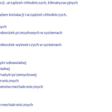
ji , urządzeń chłodniczych, klimatyzacyjnych
żem instalacji i urządzeń chłodniczych,
nych
i jednostek przesyłowych w systemach
i jednostek wytwórczych w systemach
yki odnawialnej
ialnej
omatyki przemysłowej
tronicznych
ystemów mechatronicznych
w mechatronicznych