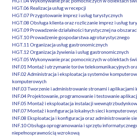
HGT.04 Wykonywanie prac pomocniczych w obiektach świa
HGT.06 Realizacja usług w recepcji
HGT.07 Przygotowanie imprez i usług turystycznych
HGT.08 Obsługa klienta oraz rozliczanie imprez i usług tur
HGT.09 Prowadzenie działalności turystycznej na obszarac
HGT.10 Prowadzenie gospodarstwa agroturystycznego
HGT.11 Organizacja usług gastronomicznych
HGT.12 Organizacja żywienia i usług gastronomicznych
HGT.05 Wykonywanie prac pomocniczych w obiektach świad
INF.01 Montaż i utrzymanie torów telekomunikacyjnych or
INF.02 Administracja i eksploatacja systemów komputerowyc
komputerowych
INF.03 Tworzenie i administrowanie stronami i aplikacjami
INF.04 Projektowanie, programowanie i testowanie aplikacj
INF.05 Montaż i eksploatacja instalacji wewnątrzbudynkowyc
INF.07 Montaż i konfiguracja lokalnych sieci komputerowy
INF.08 Eksploatacja i konfiguracja oraz administrowanie si
INF.10 Obsługa oprogramowania i sprzętu informatyczne
niepełnosprawnością wzrokową