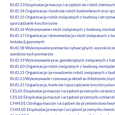
BUD.13 Eksploatacja maszyn i urządzeń do robót ziemnych
BUD.14 Organizacja i kontrola robót budowlanych oraz sp
BUD.15 Organizacja robót związanych z budową i utrzymani
sporządzanie kosztorysów
BUD.16 Wykonywanie robót związanych z budową, montażem 
BUD.17 Organizacja i dokumentacja robót związanych z bud
instalacji gazowych
BUD.18 Wykonywanie pomiarów sytuacyjnych, wysokościow
wyników tych pomiarów
BUD.19 Wykonywanie prac geodezyjnych związanych z kat
BUD.20 Organizacja robót związanych z budową, montażem i 
BUD.21 Organizacja i prowadzenie robót związanych z bud
BUD.23 Wykonywanie i renowacja detali architektonicznyc
BUD.25 Organizacja, kontrola i sporządzanie kosztorysó
CES.01 Eksploatacja maszyn i urządzeń przemysłu ceramic
CES.02 Eksploatacja maszyn i urządzeń przemysłu szklarsk
CHM.01 Obsługa maszyn i urządzeń do przetwórstwa two
CHM.02 Eksploatacja maszyn i urządzeń przemysłu chemi