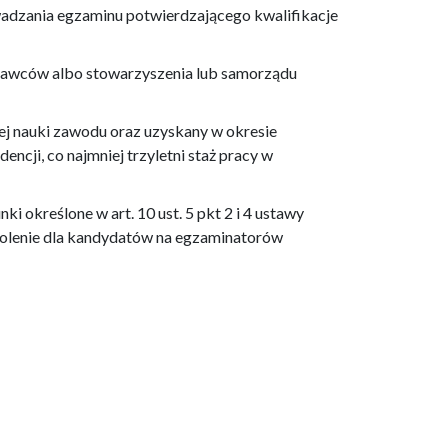
owadzania egzaminu potwierdzającego kwalifikacje
odawców albo stowarzyszenia lub samorządu
ej nauki zawodu oraz uzyskany w okresie
encji, co najmniej trzyletni staż pracy w
unki określone w art. 10 ust. 5 pkt 2 i 4 ustawy
kolenie dla kandydatów na egzaminatorów