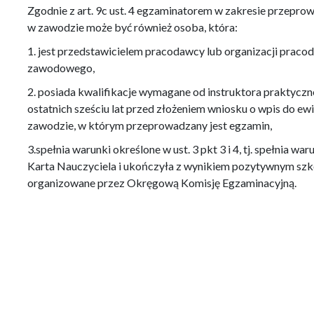
Zgodnie z art. 9c ust. 4 egzaminatorem w zakresie przepr
w zawodzie może być również osoba, która:
1. jest przedstawicielem pracodawcy lub organizacji prac
zawodowego,
2. posiada kwalifikacje wymagane od instruktora praktyczn
ostatnich sześciu lat przed złożeniem wniosku o wpis do ewid
zawodzie, w którym przeprowadzany jest egzamin,
3.spełnia warunki określone w ust. 3 pkt 3 i 4, tj. spełnia war
Karta Nauczyciela i ukończyła z wynikiem pozytywnym sz
organizowane przez Okręgową Komisję Egzaminacyjną.