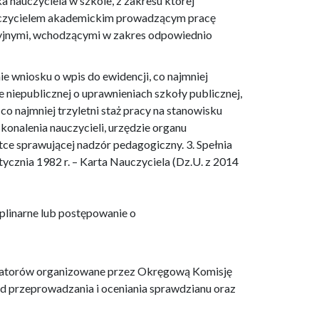
 nauczyciela w szkole, z zakresu której
auczycielem akademickim prowadzącym pracę
cyjnymi, wchodzącymi w zakres odpowiednio
ie wniosku o wpis do ewidencji, co najmniej
e niepublicznej o uprawnieniach szkoły publicznej,
co najmniej trzyletni staż pracy na stanowisku
nalenia nauczycieli, urzędzie organu
stce sprawującej nadzór pedagogiczny. 3. Spełnia
stycznia 1982 r. – Karta Nauczyciela (Dz.U. z 2014
yplinarne lub postępowanie o
inatorów organizowane przez Okręgową Komisję
 przeprowadzania i oceniania sprawdzianu oraz