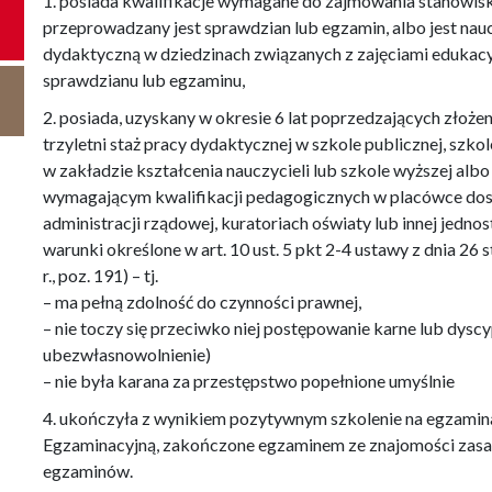
1. posiada kwalifikacje wymagane do zajmowania stanowiska
przeprowadzany jest sprawdzian lub egzamin, albo jest n
dydaktyczną w dziedzinach związanych z zajęciami eduka
sprawdzianu lub egzaminu,
2. posiada, uzyskany w okresie 6 lat poprzedzających złożen
trzyletni staż pracy dydaktycznej w szkole publicznej, szkol
w zakładzie kształcenia nauczycieli lub szkole wyższej albo 
wymagającym kwalifikacji pedagogicznych w placówce dosko
administracji rządowej, kuratoriach oświaty lub innej jedno
warunki określone w art. 10 ust. 5 pkt 2-4 ustawy z dnia 26 
r., poz. 191) – tj.
– ma pełną zdolność do czynności prawnej,
– nie toczy się przeciwko niej postępowanie karne lub dysc
ubezwłasnowolnienie)
– nie była karana za przestępstwo popełnione umyślnie
4. ukończyła z wynikiem pozytywnym szkolenie na egzam
Egzaminacyjną, zakończone egzaminem ze znajomości zasad
egzaminów.